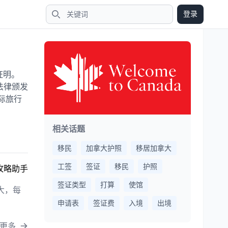
登录
搜索
证明。
法律颁发
际旅行
相关话题
移民
加拿大护照
移居加拿大
工签
签证
移民
护照
攻略助手
签证类型
打算
使馆
大，每
申请表
签证费
入境
出境
更多