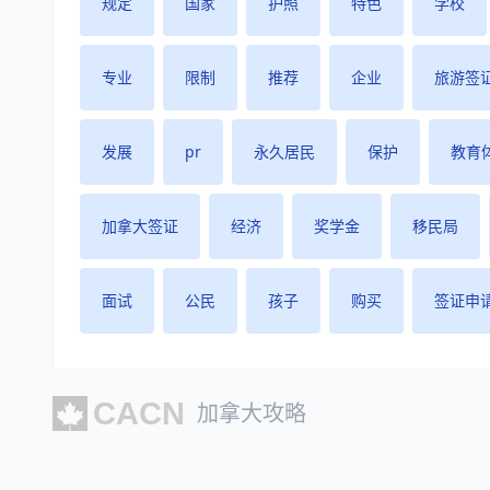
规定
国家
护照
特色
学校
专业
限制
推荐
企业
旅游签
发展
pr
永久居民
保护
教育
加拿大签证
经济
奖学金
移民局
面试
公民
孩子
购买
签证申
加拿大攻略