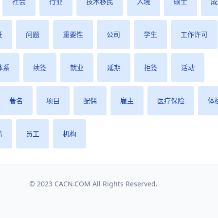
社会
行业
技术移民
入境
硕士
成
证
问题
重要性
公司
学生
工作许可
体系
续签
就业
延期
拒签
活动
著名
项目
配偶
雇主
医疗保险
体
请
员工
机构
© 2023
CACN.COM
All Rights Reserved.