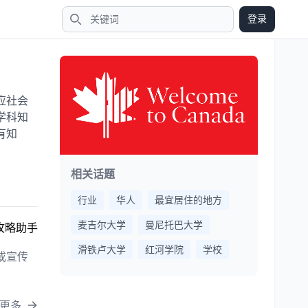
登录
搜索
应社会
学科知
有知
相关话题
行业
华人
最宜居住的地方
麦吉尔大学
曼尼托巴大学
攻略助手
滑铁卢大学
红河学院
学校
或宣传
更多